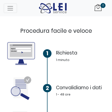
Logo
0
Procedura facile e veloce
1
Richiesta
1 minuto
2
Convalidiamo i dati
1 - 48 ore