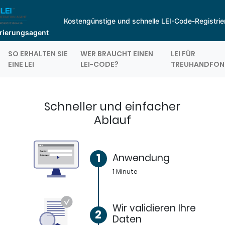
Kostengünstige und schnelle LEI-Code-Registri
strierungsagent
SO ERHALTEN SIE
WER BRAUCHT EINEN
LEI FÜR
EINE LEI
LEI-CODE?
TREUHANDFON
Schneller und einfacher
Ablauf
1
Anwendung
1 Minute
Wir validieren Ihre
2
Daten