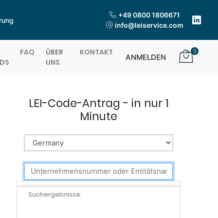
+49 0800 1806671
erung
info@leiservice.com
FAQ
ÜBER
KONTAKT
0
ANMELDEN
DS
UNS
LEI-Code-Antrag - in nur 1
Minute
Suchergebnisse: