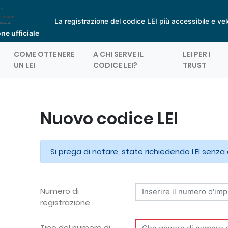
La registrazione del codice LEI più accessibile e velo
ne ufficiale
COME OTTENERE
A CHI SERVE IL
LEI PER I
UN LEI
CODICE LEI?
TRUST
Nuovo codice LEI
Si prega di notare, state richiedendo LEI senza dat
Numero di
registrazione
Tipo del numero di