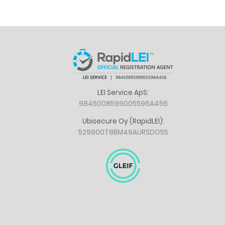
LEI Service ApS:
9845008599005596A456
Ubisecure Oy (RapidLEI):
529900T8BM49AURSDO55