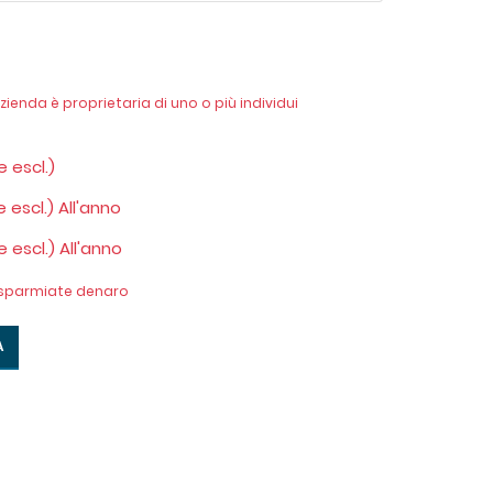
azienda è proprietaria di uno o più individui
 escl.)
 escl.) All'anno
 escl.) All'anno
risparmiate denaro
A
×