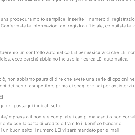
 una procedura molto semplice. Inserite il numero di registrazion
 Confermate le informazioni del registro ufficiale, compilate le v
ttueremo un controllo automatico LEI per assicurarci che LEI non 
dica, ecco perché abbiamo incluso la ricerca LEI automatica.
ò, non abbiamo paura di dire che avete una serie di opzioni nell
oni dei nostri competitors prima di scegliere noi per assistervi n
EI
uire i passaggi indicati sotto:
ente/impresa o il nome e compilate i campi mancanti o non corret
mento con la carta di credito o tramite il bonifico bancario
di un buon esito il numero LEI vi sarà mandato per e-mail