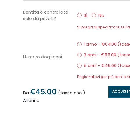
L’entità è controllata
SÌ
No
solo da privati?
Si prega di specificare se l'
1 anno - €64.00 (tasse
3 anni - €55.00 (tasse
Numero degli anni
5 anni - €45.00 (tasse
Registratevi per più anni e 
€45.00
ACQUIST
Da
(tasse escl.)
All'anno