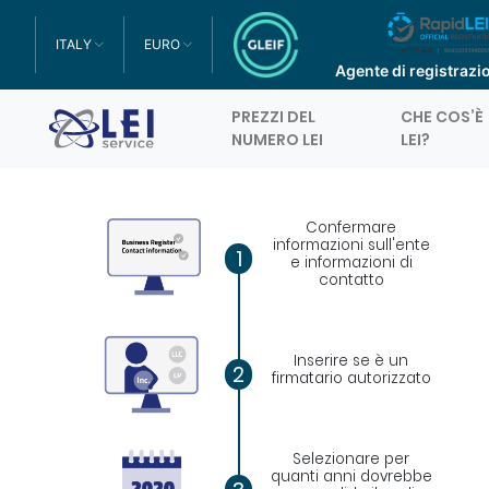
ITALY
EURO
TOGGLE DROPDOWN
TOGGLE DROPDOWN
Agente di registrazio
PREZZI DEL
CHE COS’È
Logo
NUMERO LEI
LEI?
Confermare
informazioni sull'ente
1
e informazioni di
contatto
Inserire se è un
2
firmatario autorizzato
Selezionare per
quanti anni dovrebbe