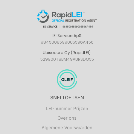
LEI Service ApS:
9845008599005596A456
Ubisecure Oy (RapidLEI):
529900T8BM49AURSDO55
SNELTOETSEN
LEI-nummer Prijzen
Over ons
Algemene Voorwaarden