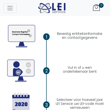
Logo
0
Bevestig entiteitsinformatie
1
en contactgegevens
Vul in of u een
2
ondertekenaar bent
Selecteer voor hoeveel jaar
LEI Service uw LEI-code moet
3
vernieuwen