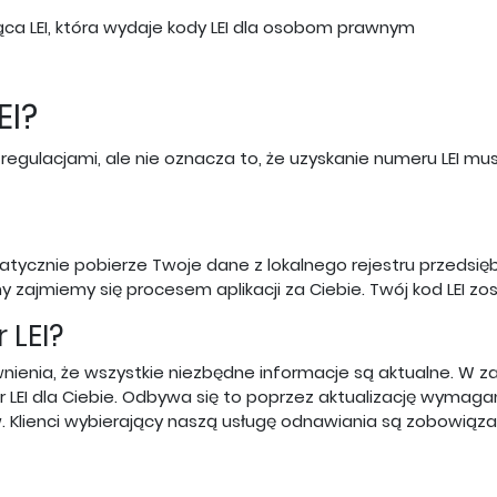
ąca LEI, która wydaje kody LEI dla osobom prawnym
EI?
ulacjami, ale nie oznacza to, że uzyskanie numeru LEI musi
ycznie pobierze Twoje dane z lokalnego rejestru przedsię
y zajmiemy się procesem aplikacji za Ciebie. Twój kod LEI z
LEI?
ienia, że wszystkie niezbędne informacje są aktualne. W za
LEI dla Ciebie. Odbywa się to poprzez aktualizację wymagan
w. Klienci wybierający naszą usługę odnawiania są zobowiąz