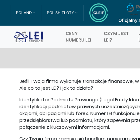
POLAND
POLISH ZLOTY
TOGGLE DROPDOWN
TOGGLE DROPDOWN
Oficjalny 
CENY
CZYM JEST
Logo
NUMERU LEI
LEI?
Jeśli Twoja firma wykonuje transakcje finansowe, w t
Ale co to jest LEI? I jak to działa?
Identyfikator Podmiotu Prawnego (Legal Entity Ident
identyfikacji podmiotów prawnych uczestniczących 
akcjami, obligacjami lub forex. Numer LEI funkcjonu
przedsiębiorstwa lub podmiotu, który zapewnia prz
połączenie z kluczowymi informacjami.
Czy Twoja firma zajmuje się handlem papierami wart