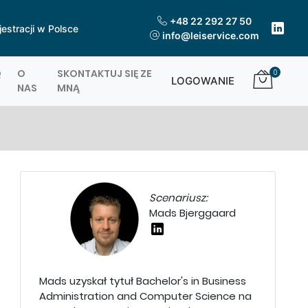
+48 22 292 27 50
jestracji w Polsce
info@leiservice.com
Q
O
SKONTAKTUJ SIĘ ZE
0
LOGOWANIE
NAS
MNĄ
Scenariusz:
Mads Bjerggaard
Mads uzyskał tytuł Bachelor's in Business
Administration and Computer Science na