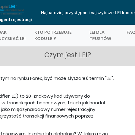
Najbardziej przystępne i najszybsze LEI kod re
agent rejestracji
JAK
KTO POTRZEBUJE
LEI DLA
FA
UZYSKAĆ LEI
KODU LEI?
TRUSTÓW
Czym jest LEI?
ym na rynku Forex, być może słyszałeś termin "LEI".
ifier, LEI) to 20-znakowy kod używany do
w transakcjach finansowych, takich jak handel
je jako międzynarodowy numer rejestracyjny
ejrzystość transakcji finansowych poprzez
ościowymi lokalnie lub globalnie? W takim razie