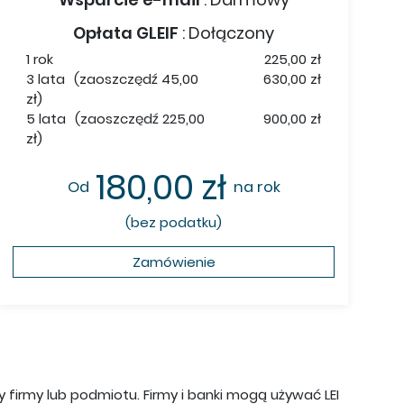
Opłata GLEIF
:
Dołączony
1 rok
225,00 zł
3 lata
(zaoszczędź 45,00
630,00 zł
zł)
5 lata
(zaoszczędź 225,00
900,00 zł
zł)
180,00 zł
Od
na rok
(bez podatku)
Zamówienie
ny firmy lub podmiotu. Firmy i banki mogą używać LEI