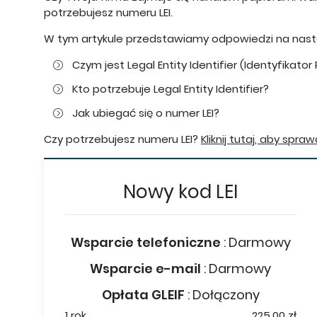
potrzebujesz numeru LEI.
W tym artykule przedstawiamy odpowiedzi na następ
Czym jest Legal Entity Identifier (Identyfikat
Kto potrzebuje Legal Entity Identifier?
Jak ubiegać się o numer LEI?
Czy potrzebujesz numeru LEI?
Kliknij tutaj, aby spra
Nowy kod LEI
Wsparcie telefoniczne
:
Darmowy
Wsparcie e-mail
:
Darmowy
Opłata GLEIF
:
Dołączony
1 rok
225,00 zł