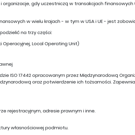
y i organizacje, gdy uczestniczą w transakcjach finansowych 
nansowych w wielu krajach - w tym w USA i UE - jest zobowi
odzielić na trzy części:
ki Operacyjnej, Local Operating Unit)
rawnej
rdzie ISO 17442 opracowanym przez Międzynarodową Organiz
ędzynarodową oraz potwierdzenie ich tożsamości. Zapewnia 
e rejestracyjnym, adresie prawnym i inne.
uktury własnościowej podmiotu.