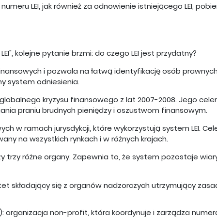
numeru LEI, jak również za odnowienie istniejącego LEI, pobi
EI", kolejne pytanie brzmi: do czego LEI jest przydatny?
inansowych i pozwala na łatwą identyfikację osób prawnych i 
ny system odniesienia.
 globalnego kryzysu finansowego z lat 2007-2008. Jego cele
gania praniu brudnych pieniędzy i oszustwom finansowym.
owych w ramach jurysdykcji, które wykorzystują system LEI. C
y na wszystkich rynkach i w różnych krajach.
 trzy różne organy. Zapewnia to, że system pozostaje wiary
et składający się z organów nadzorczych utrzymujący zasa
n): organizacja non-profit, która koordynuje i zarządza numer