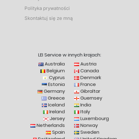
Polityka prywatności
Skontaktuj się ze mną
LEI Service w innych krajach:
Australia
Austria
Belgium
Canada
Cyprus
Denmark
Estonia
France
Germany
Gibraltar
Greece
Guernsey
Iceland
India
Ireland
Italy
Jersey
Luxembourg
Netherlands
Norway
Spain
Sweden
Switzerland
United Kingdom