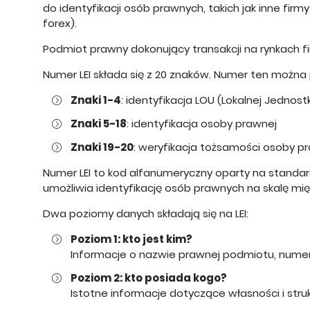
do identyfikacji osób prawnych, takich jak inne firm
forex).
Podmiot prawny dokonujący transakcji na rynkach fi
Numer LEI składa się z 20 znaków. Numer ten można p
Znaki 1-4
: identyfikacja LOU (Lokalnej Jednost
Znaki 5-18
: identyfikacja osoby prawnej
Znaki 19-20
: weryfikacja tożsamości osoby p
Numer LEI to kod alfanumeryczny oparty na standa
umożliwia identyfikację osób prawnych na skalę mi
Dwa poziomy danych składają się na LEI:
Poziom 1: kto jest kim?
Informacje o nazwie prawnej podmiotu, numerz
Poziom 2: kto posiada kogo?
Istotne informacje dotyczące własności i str