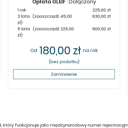
Opłata GLEIF
:
Dołączony
1 rok
225,00 zł
3 lata
(zaoszczędź 45,00
630,00 zł
zł)
5 lata
(zaoszczędź 225,00
900,00 zł
zł)
180,00 zł
Od
na rok
(bez podatku)
Zamówienie
 kod, który funkcjonuje jako międzynarodowy numer rejestracyj