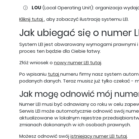
LOU
(Local Operating Unit): organizacja wydaj
Kliknij tutaj
, aby zobaczyć ilustrację systemu LEI.
Jak ubiegać się o numer L
System LEI jest obwarowany wymogami prawnymi i reg
proces ten będzie dla Ciebie łatwy.
Złóż wniosek o
nowy numer LEI tutaj
.
Po wpisaniu
tutaj
numeru firmy nasz system automat
podanych danych. Teraz musisz już tylko czekać - m
Jak mogę odnowić mój numer 
Numer LEI musi być odnawiany co roku w celu zapewn
Serwis LEI może automatycznie odnowić swój numer 
aktualizowane w lokalnym rejestrze przedsiębiorst
zmianach dokonanych w ich osobach prawnych.
Możesz odnowić swój
istniejący numer LEI tutaj
.