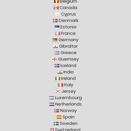
Belgium
Canada
Cyprus
Denmark
Estonia
France
Germany
Gibraltar
Greece
Guernsey
Iceland
India
Ireland
Italy
Jersey
Luxembourg
Netherlands
Norway
Spain
Sweden
Switzerland