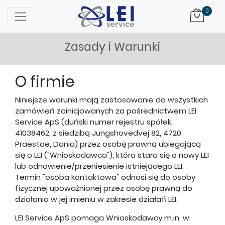
Logo
0
Zasady i Warunki
O firmie
Niniejsze warunki mają zastosowanie do wszystkich
zamówień zainicjowanych za pośrednictwem LEI
Service ApS (duński numer rejestru spółek.
41038462, z siedzibą Jungshovedvej 82, 4720
Praestoe, Dania) przez osobę prawną ubiegającą
się o LEI ("Wnioskodawca"), która stara się o nowy LEI
lub odnowienie/przeniesienie istniejącego LEI.
Termin "osoba kontaktowa" odnosi się do osoby
fizycznej upoważnionej przez osobę prawną do
działania w jej imieniu w zakresie działań LEI.
LEI Service ApS pomaga Wnioskodawcy m.in. w