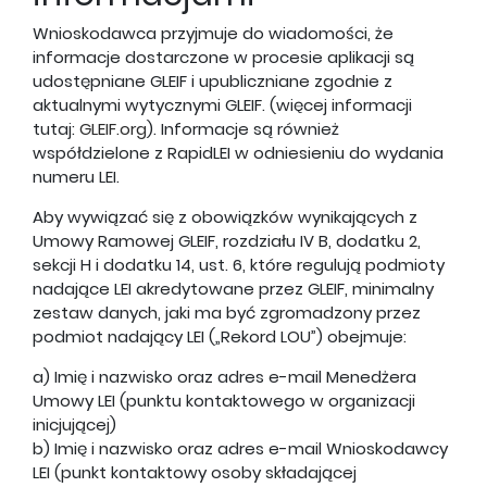
Wnioskodawca przyjmuje do wiadomości, że
informacje dostarczone w procesie aplikacji są
udostępniane GLEIF i upubliczniane zgodnie z
aktualnymi wytycznymi GLEIF. (więcej informacji
tutaj:
GLEIF.org
). Informacje są również
współdzielone z RapidLEI w odniesieniu do wydania
numeru LEI.
Aby wywiązać się z obowiązków wynikających z
Umowy Ramowej GLEIF, rozdziału IV B, dodatku 2,
sekcji H i dodatku 14, ust. 6, które regulują podmioty
nadające LEI akredytowane przez GLEIF, minimalny
zestaw danych, jaki ma być zgromadzony przez
podmiot nadający LEI („Rekord LOU”) obejmuje:
a) Imię i nazwisko oraz adres e-mail Menedżera
Umowy LEI (punktu kontaktowego w organizacji
inicjującej)
b) Imię i nazwisko oraz adres e-mail Wnioskodawcy
LEI (punkt kontaktowy osoby składającej