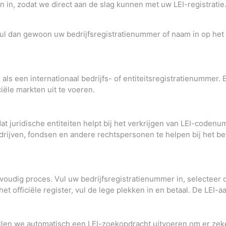
 in, zodat we direct aan de slag kunnen met uw LEI-registratie
 vul dan gewoon uw bedrijfsregistratienummer of naam in op het
ls een internationaal bedrijfs- of entiteitsregistratienummer. 
iële markten uit te voeren.
dat juridische entiteiten helpt bij het verkrijgen van LEI-code
drijven, fondsen en andere rechtspersonen te helpen bij het bet
udig proces. Vul uw bedrijfsregistratienummer in, selecteer de
het officiële register, vul de lege plekken in en betaal. De LEI-a
llen we automatisch een LEI-zoekopdracht uitvoeren om er zeker