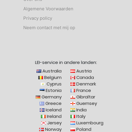
Algemene Voorwaarden
Privacy policy
Neem contact met mij op
LEI-service in andere landen:
Australia
Austria
Belgium
Canada
Cyprus
Denmark
Estonia
France
Germany
Gibraltar
Greece
Guernsey
Iceland
India
Ireland
Italy
Jersey
Luxembourg
Norway
Poland