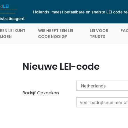
Hollands' meest betaalbare en snelste LEI code reg
gistratieagent
EEN LEI KUNT
WIE HEEFT EEN LEI
LEI VOOR
FA
IJGEN
CODE NODIG?
TRUSTS
Nieuwe LEI-code
Bedrijf Opzoeken