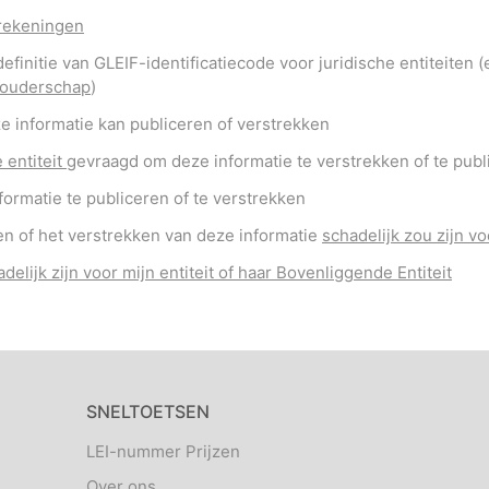
 rekeningen
definitie van GLEIF-identificatiecode voor juridische entiteite
houderschap
)
e informatie kan publiceren of verstrekken
 entiteit
gevraagd om deze informatie te verstrekken of te publ
formatie te publiceren of te verstrekken
en of het verstrekken van deze informatie
schadelijk zou zijn vo
delijk zijn voor mijn entiteit of haar Bovenliggende Entiteit
SNELTOETSEN
LEI-nummer Prijzen
Over ons