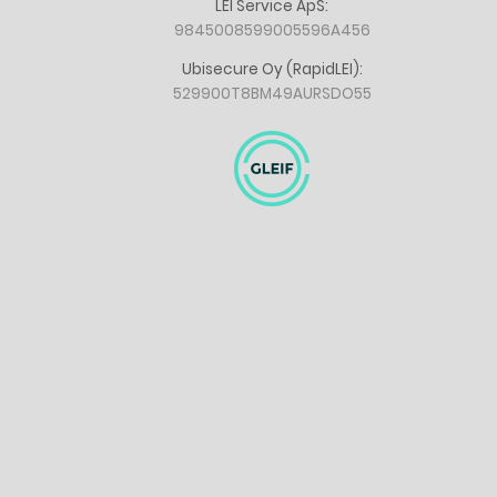
LEI Service ApS:
9845008599005596A456
Ubisecure Oy (RapidLEI):
529900T8BM49AURSDO55