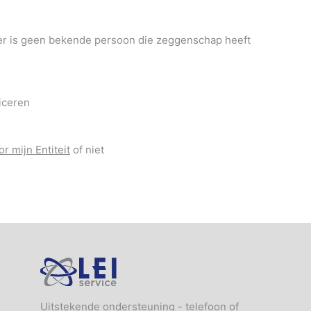
n (er is geen bekende persoon die zeggenschap heeft
iceren
or mijn Entiteit
of niet
Logo
Uitstekende ondersteuning - telefoon of