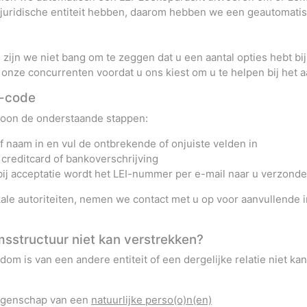
er juridische entiteit hebben, daarom hebben we een geautoma
zijn we niet bang om te zeggen dat u een aantal opties hebt bij
nze concurrenten voordat u ons kiest om u te helpen bij het a
I-code
woon de onderstaande stappen:
f naam in en vul de ontbrekende of onjuiste velden in
 creditcard of bankoverschrijving
 bij acceptatie wordt het LEI-nummer per e-mail naar u verzond
kale autoriteiten, nemen we contact met u op voor aanvullende
msstructuur niet kan verstrekken?
endom is van een andere entiteit of een dergelijke relatie niet 
eggenschap van een
natuurlijke perso(o)n(en)