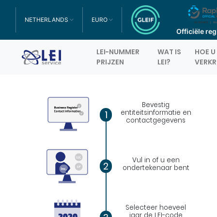
NETHERLANDS
EURO
TOGGLE DROPDOWN
TOGGLE DROPDOWN
Officiële re
LEI-NUMMER
WAT IS
HOE U 
Logo
PRIJZEN
LEI?
VERKR
Bevestig
entiteitsinformatie en
1
contactgegevens
Vul in of u een
2
ondertekenaar bent
Selecteer hoeveel
jaar de LEI-code