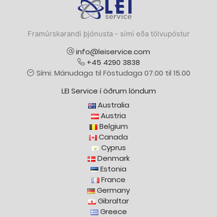
Firmamerki
Framúrskarandi þjónusta - sími eða tölvupóstur
info@leiservice.com
+45 4290 3838
Sími: Mánudaga til Föstudaga 07.00 til 15.00
LEI Service í öðrum löndum
Australia
Austria
Belgium
Canada
Cyprus
Denmark
Estonia
France
Germany
Gibraltar
Greece