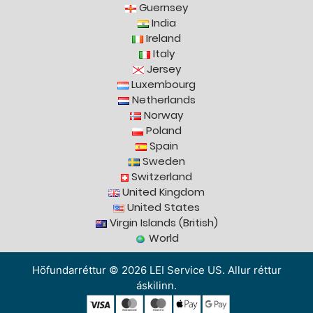
Guernsey
India
Ireland
Italy
Jersey
Luxembourg
Netherlands
Norway
Poland
Spain
Sweden
Switzerland
United Kingdom
United States
Virgin Islands (British)
World
Höfundarréttur © 2026 LEI Service US. Allur réttur
áskilinn.