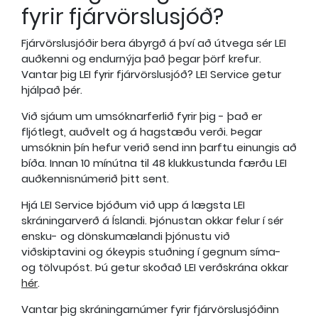
fyrir fjárvörslusjóð?
Fjárvörslusjóðir bera ábyrgð á því að útvega sér LEI
auðkenni og endurnýja það þegar þörf krefur.
Vantar þig LEI fyrir fjárvörslusjóð? LEI Service getur
hjálpað þér.
Við sjáum um umsóknarferlið fyrir þig - það er
fljótlegt, auðvelt og á hagstæðu verði. Þegar
umsóknin þín hefur verið send inn þarftu einungis að
bíða. Innan 10 mínútna til 48 klukkustunda færðu LEI
auðkennisnúmerið þitt sent.
Hjá LEI Service bjóðum við upp á lægsta LEI
skráningarverð á Íslandi. Þjónustan okkar felur í sér
ensku- og dönskumælandi þjónustu við
viðskiptavini og ókeypis stuðning í gegnum síma-
og tölvupóst. Þú getur skoðað LEI verðskrána okkar
hér
.
Vantar þig skráningarnúmer fyrir fjárvörslusjóðinn