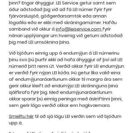
þinn? Engar áhyggjur. LEI Service getur samt sem
áður aðstoðað þig við að fá LEI númer fyrir fyrir
fjárvörslusjóð, góðgerðarsamtök eða annan
lögaðila eða er ekki með skráningarnúmer. Hafðu
samband við okkur á
info@leiservice.com
fyrir
nánari upplýsingar um hvernig við getum aðstoðað
þig með LEI umsóknina þína.
Við bjóðum einnig upp á endurnýjun á LEI númerinu
þínu svo þú þurfir ekki að hafa áhyggjur af því að LEI
númerið þitt renni út. Verðið okkar fyrir LEI endurnýjun
er verðið fyrir nýjan LEI kóða. Þú getur líka valið eina
af endurnýjunaráætlunum okkar til margra ára sem
gerir okkur kleift að endurnýja LEI skráninguna þína
sjálfkrafa fyrir þig. Með endurnýjunaráætlunum
okkar sparar þú einnig peninga með áskriftinni þinni,
sem gerir lága verðið okkar enn hagkvæmara.
Smelltu hér
til að sjá lágu LEI verðin sem við bjóðum
upp á.