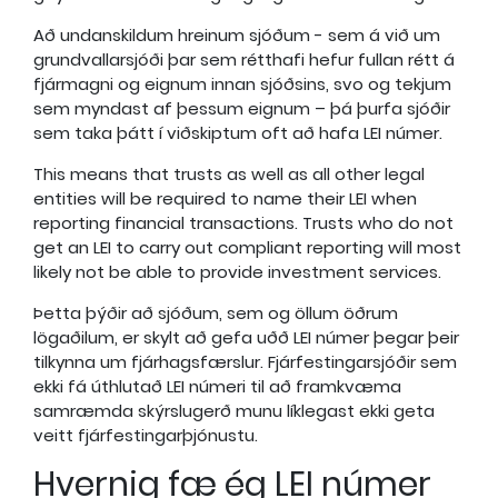
Að undanskildum hreinum sjóðum - sem á við um
grundvallarsjóði þar sem rétthafi hefur fullan rétt á
fjármagni og eignum innan sjóðsins, svo og tekjum
sem myndast af þessum eignum – þá þurfa sjóðir
sem taka þátt í viðskiptum oft að hafa LEI númer.
This means that trusts as well as all other legal
entities will be required to name their LEI when
reporting financial transactions. Trusts who do not
get an LEI to carry out compliant reporting will most
likely not be able to provide investment services.
Þetta þýðir að sjóðum, sem og öllum öðrum
lögaðilum, er skylt að gefa uðð LEI númer þegar þeir
tilkynna um fjárhagsfærslur. Fjárfestingarsjóðir sem
ekki fá úthlutað LEI númeri til að framkvæma
samræmda skýrslugerð munu líklegast ekki geta
veitt fjárfestingarþjónustu.
Hvernig fæ ég LEI númer