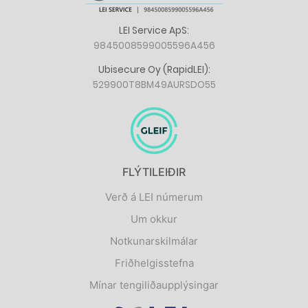
LEI Service ApS:
9845008599005596A456
Ubisecure Oy (RapidLEI):
529900T8BM49AURSDO55
FLÝTILEIÐIR
Verð á LEI númerum
Um okkur
Notkunarskilmálar
Friðhelgisstefna
Mínar tengiliðaupplýsingar