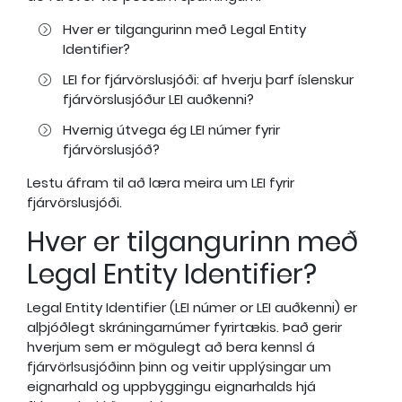
Hver er tilgangurinn með Legal Entity
Identifier?
LEI for fjárvörslusjóði: af hverju þarf íslenskur
fjárvörslusjóður LEI auðkenni?
Hvernig útvega ég LEI númer fyrir
fjárvörslusjóð?
Lestu áfram til að læra meira um LEI fyrir
fjárvörslusjóði.
Hver er tilgangurinn með
Legal Entity Identifier?
Legal Entity Identifier (LEI númer or LEI auðkenni) er
alþjóðlegt skráningarnúmer fyrirtækis. Það gerir
hverjum sem er mögulegt að bera kennsl á
fjárvörlsusjóðinn þinn og veitir upplýsingar um
eignarhald og uppbyggingu eignarhalds hjá