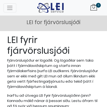
Firmamerki
0
LEI for fjárvörslusjóði
LEI fyrir
fjárvörslusjóði
Fjárvörslusjóður er lögaðili. Og lögaðilar sem taka
þátt í fjármálaviðskiptum og starfa innan
fjármálakerfisins þurfa LEI auðkenni. Fjárvörslusjóður
sem er ekki með gilt LEI mun að öllum líkindum ekki
geta veitt fjárfestingarþjónustu eða tekið þátt í
fjármálaviðskiptum á Íslandi.
Þarftu að útvega LEI fyrir fjárvörslusjóðinn þinn?
Kannaðu málið nánar á þessari síðu. Lestu áfram til
að fá svör við þessum spurningum: