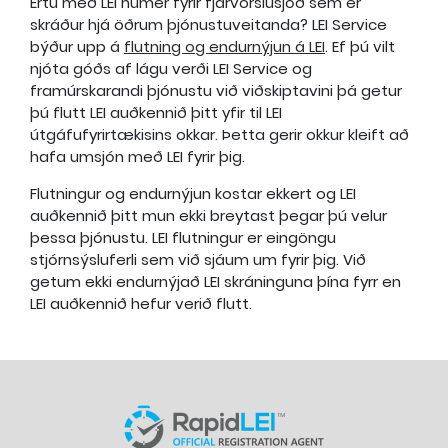
Ertu með LEI númer fyrir fjárvörslusjóð sem er
skráður hjá öðrum þjónustuveitanda? LEI Service
býður upp á
flutning og endurnýjun á LEI
. Ef þú vilt
njóta góðs af lágu verði LEI Service og
framúrskarandi þjónustu við viðskiptavini þá getur
þú flutt LEI auðkennið þitt yfir til LEI
útgáfufyrirtækisins okkar. Þetta gerir okkur kleift að
hafa umsjón með LEI fyrir þig.
Flutningur og endurnýjun kostar ekkert og LEI
auðkennið þitt mun ekki breytast þegar þú velur
þessa þjónustu. LEI flutningur er eingöngu
stjórnsýsluferli sem við sjáum um fyrir þig. Við
getum ekki endurnýjað LEI skráninguna þína fyrr en
LEI auðkennið hefur verið flutt.