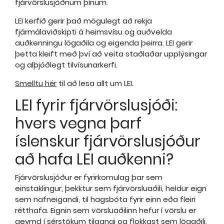
fjárvörslusjóðnum þínum.
LEI kerfið gerir það mögulegt að rekja
fjármálaviðskipti á heimsvísu og auðvelda
auðkenningu lögaðila og eigenda þeirra. LEI gerir
þetta kleift með því að veita staðlaðar upplýsingar
og alþjóðlegt tilvísunarkerfi.
Smelltu hér
til að lesa allt um LEI.
LEI fyrir fjárvörslusjóði:
hvers vegna þarf
íslenskur fjárvörslusjóður
að hafa LEI auðkenni?
Fjárvörslusjóður er fyrirkomulag þar sem
einstaklingur, þekktur sem fjárvörsluaðili, heldur eign
sem nafneigandi, til hagsbóta fyrir einn eða fleiri
rétthafa. Eignin sem vörsluaðilinn hefur í vörslu er
geymd í sérstökum tilgangi og flokkast sem lögaðili.